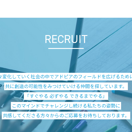
RECRUIT
々変化していく社会の中で
アドピアのフィールドを広げるため
共に創造の可能性をみつけていける
仲間を探しています。
「すぐやる 必ずやる できるまでやる」
このマインドでチャレンジし続ける
私たちの姿勢に
共感してくださる方々からの
ご応募をお待ちしております。