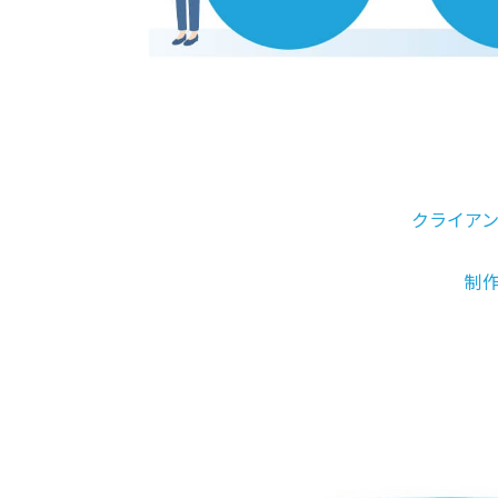
クライア
制